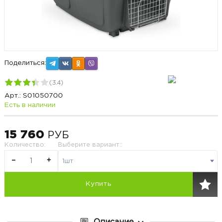
Поделиться:
(
3.4
)
Арт.:
S01050700
Есть в наличии
15 760
РУБ
Количество
:
Выберите вариант::
−
+
1шт
Купить